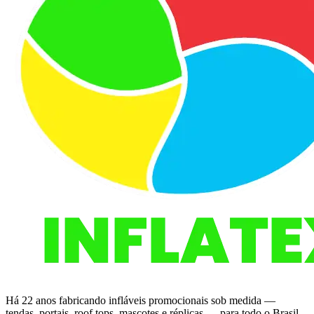
Há 22 anos fabricando infláveis promocionais sob medida —
tendas, portais, roof tops, mascotes e réplicas — para todo o Brasil.