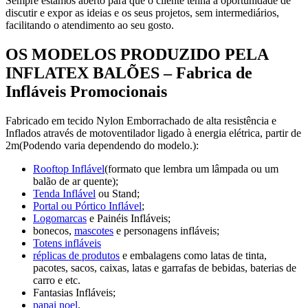
Sempre estamos aberto para que o cliente tenha a oportunidade de
discutir e expor as ideias e os seus projetos, sem intermediários,
facilitando o atendimento ao seu gosto.
OS MODELOS PRODUZIDO PELA
INFLATEX BALÕES – Fabrica de
Infláveis Promocionais
Fabricado em tecido Nylon Emborrachado de alta resistência e
Inflados através de motoventilador ligado à energia elétrica, partir de
2m(Podendo varia dependendo do modelo.):
Rooftop Inflável
(formato que lembra um lâmpada ou um
balão de ar quente);
Tenda Inflável
ou Stand;
Portal ou Pórtico Inflável
;
Logomarcas
e Painéis Infláveis;
bonecos,
mascotes
e personagens infláveis;
Totens infláveis
réplicas de produtos
e embalagens como latas de tinta,
pacotes, sacos, caixas, latas e garrafas de bebidas, baterias de
carro e etc.
Fantasias Infláveis;
papai noel
.