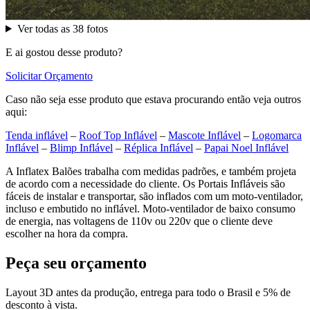
Ver todas as 38 fotos
E ai gostou desse produto?
Solicitar Orçamento
Caso não seja esse produto que estava procurando então veja outros
aqui:
Tenda inflável
–
Roof Top Inflável
–
Mascote Inflável
–
Logomarca
Inflável
–
Blimp Inflável
–
Réplica Inflável
–
Papai Noel Inflável
A Inflatex Balões trabalha com medidas padrões, e também projeta
de acordo com a necessidade do cliente. Os Portais Infláveis são
fáceis de instalar e transportar, são inflados com um moto-ventilador,
incluso e embutido no inflável. Moto-ventilador de baixo consumo
de energia, nas voltagens de 110v ou 220v que o cliente deve
escolher na hora da compra.
Peça seu orçamento
Layout 3D antes da produção, entrega para todo o Brasil e 5% de
desconto à vista.