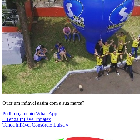
Quer um inflável assim com a
sua marca
?
Pedir orçamento
WhatsApp
« Tenda Inflável Inflatex
Tenda inflável Consórcio Luiza »