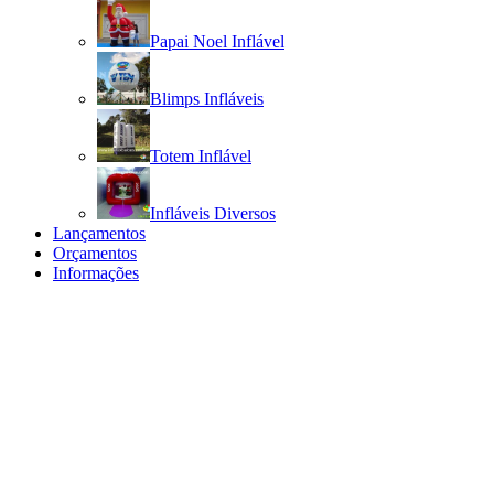
Papai Noel Inflável
Blimps Infláveis
Totem Inflável
Infláveis Diversos
Lançamentos
Orçamentos
Informações