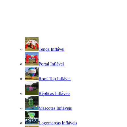
Tenda Inflável
Portal Inflável
Roof Top Inflável
Réplicas Infláveis
Mascotes Infláveis
Logomarcas Infláveis