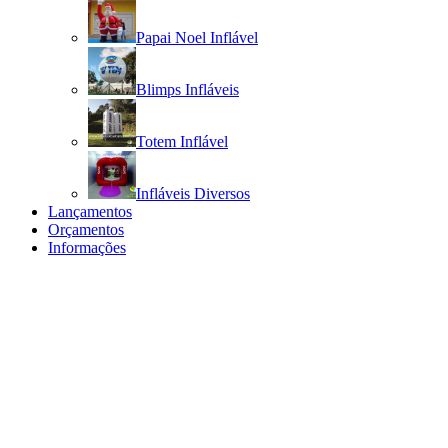
Papai Noel Inflável
Blimps Infláveis
Totem Inflável
Infláveis Diversos
Lançamentos
Orçamentos
Informações