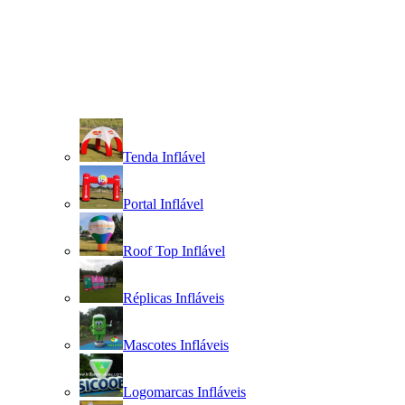
Tenda Inflável
Portal Inflável
Roof Top Inflável
Réplicas Infláveis
Mascotes Infláveis
Logomarcas Infláveis