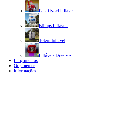
Papai Noel Inflável
Blimps Infláveis
Totem Inflável
Infláveis Diversos
Lançamentos
Orçamentos
Informações