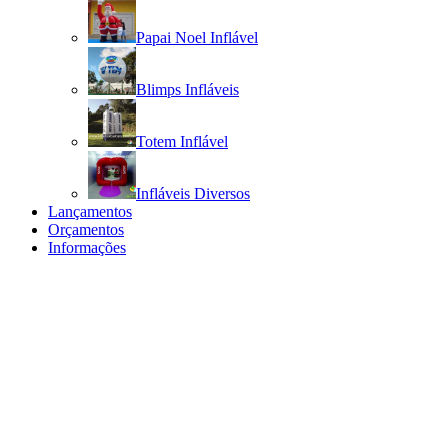
Papai Noel Inflável
Blimps Infláveis
Totem Inflável
Infláveis Diversos
Lançamentos
Orçamentos
Informações