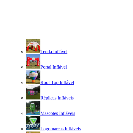
Tenda Inflável
Portal Inflável
Roof Top Inflável
Réplicas Infláveis
Mascotes Infláveis
Logomarcas Infláveis