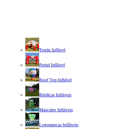
Tenda Inflável
Portal Inflável
Roof Top Inflável
Réplicas Infláveis
Mascotes Infláveis
Logomarcas Infláveis