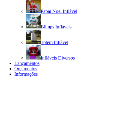
Papai Noel Inflável
Blimps Infláveis
Totem Inflável
Infláveis Diversos
Lançamentos
Orçamentos
Informações