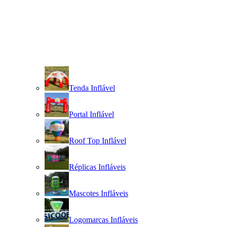
Tenda Inflável
Portal Inflável
Roof Top Inflável
Réplicas Infláveis
Mascotes Infláveis
Logomarcas Infláveis