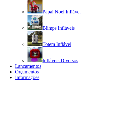
Papai Noel Inflável
Blimps Infláveis
Totem Inflável
Infláveis Diversos
Lançamentos
Orçamentos
Informações