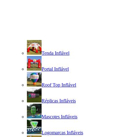
Tenda Inflável
Portal Inflável
Roof Top Inflável
Réplicas Infláveis
Mascotes Infláveis
Logomarcas Infláveis