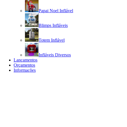
Papai Noel Inflável
Blimps Infláveis
Totem Inflável
Infláveis Diversos
Lançamentos
Orçamentos
Informações