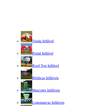
Tenda Inflável
Portal Inflável
Roof Top Inflável
Réplicas Infláveis
Mascotes Infláveis
Logomarcas Infláveis