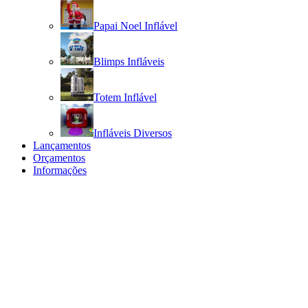
Papai Noel Inflável
Blimps Infláveis
Totem Inflável
Infláveis Diversos
Lançamentos
Orçamentos
Informações