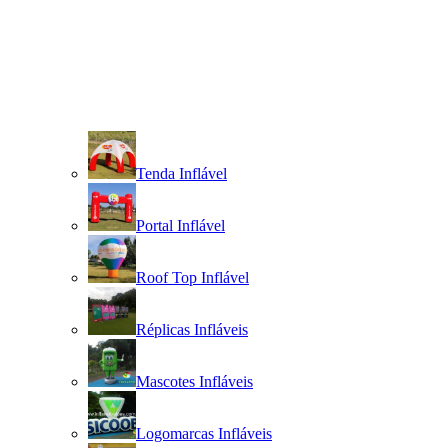
Tenda Inflável
Portal Inflável
Roof Top Inflável
Réplicas Infláveis
Mascotes Infláveis
Logomarcas Infláveis