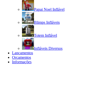
Papai Noel Inflável
Blimps Infláveis
Totem Inflável
Infláveis Diversos
Lançamentos
Orçamentos
Informações