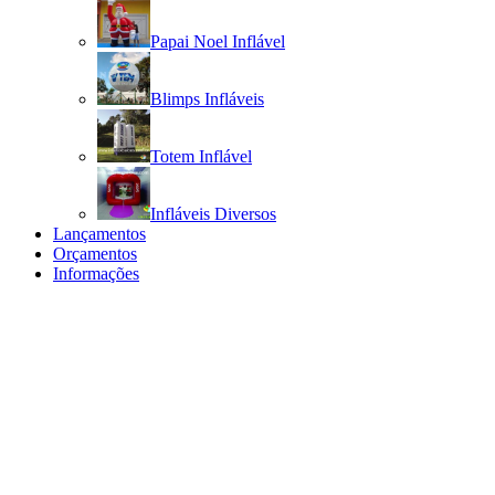
Papai Noel Inflável
Blimps Infláveis
Totem Inflável
Infláveis Diversos
Lançamentos
Orçamentos
Informações