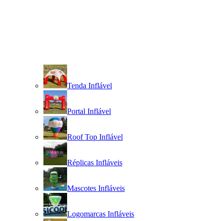
Tenda Inflável
Portal Inflável
Roof Top Inflável
Réplicas Infláveis
Mascotes Infláveis
Logomarcas Infláveis