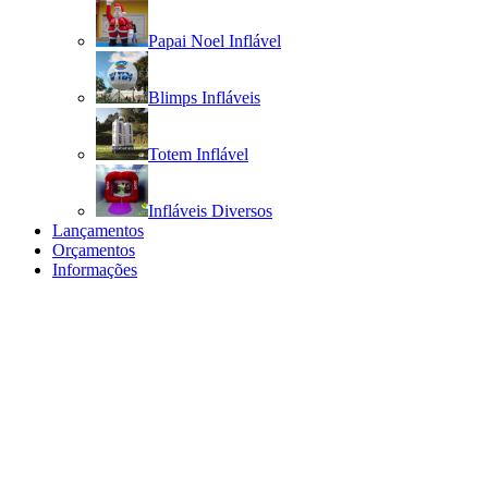
Papai Noel Inflável
Blimps Infláveis
Totem Inflável
Infláveis Diversos
Lançamentos
Orçamentos
Informações