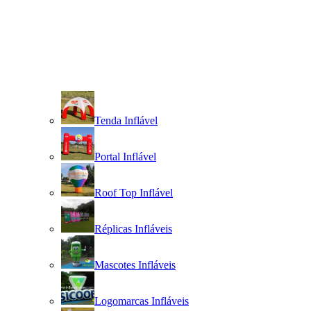
Tenda Inflável
Portal Inflável
Roof Top Inflável
Réplicas Infláveis
Mascotes Infláveis
Logomarcas Infláveis