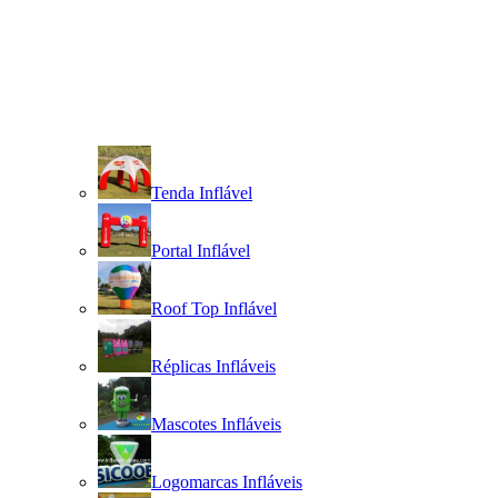
Tenda Inflável
Portal Inflável
Roof Top Inflável
Réplicas Infláveis
Mascotes Infláveis
Logomarcas Infláveis