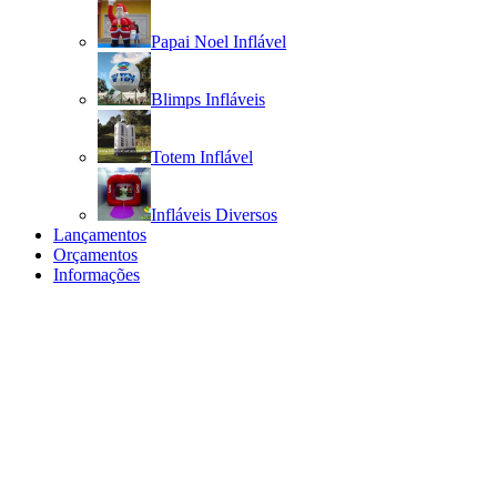
Papai Noel Inflável
Blimps Infláveis
Totem Inflável
Infláveis Diversos
Lançamentos
Orçamentos
Informações