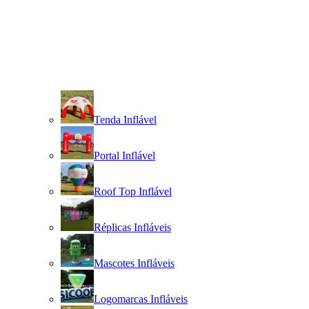
Tenda Inflável
Portal Inflável
Roof Top Inflável
Réplicas Infláveis
Mascotes Infláveis
Logomarcas Infláveis