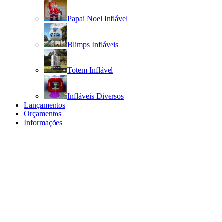
Papai Noel Inflável
Blimps Infláveis
Totem Inflável
Infláveis Diversos
Lançamentos
Orçamentos
Informações