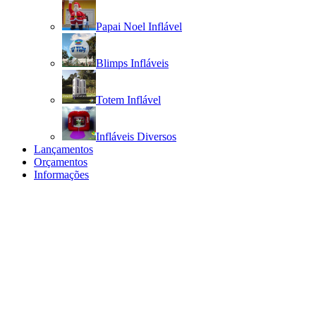
Papai Noel Inflável
Blimps Infláveis
Totem Inflável
Infláveis Diversos
Lançamentos
Orçamentos
Informações