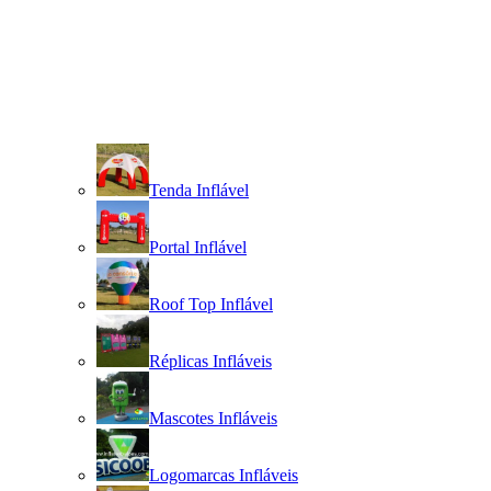
Tenda Inflável
Portal Inflável
Roof Top Inflável
Réplicas Infláveis
Mascotes Infláveis
Logomarcas Infláveis