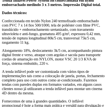
Tenda Inflável Power System foi confeccionada em nylon
emborrachado medindo 3 x 3 metros. Impressão Digital total.
Dados técnicos:
Confeccionada em tecido Nylon 240 termofixado emborrachado
com PVC 7 x 14 fios 500/1000, tela de poliéster com filme PVC,
translúcido + emborrachamento uretanizado, com travamento
ultravioleta e anti-fungo, gramatura 495 g/m², espessura 0,42 mm,
tensão de ruptura longitudinal 80k/5 cm, transversal 75k/5 cm,
rasgamento 11 kg.
Alongamento 18%, deslocamento 3k/5 cm, acompanhando pintura
digital frente e verso, atraque com argolas e sacola para transporte
cordas de amarração em NYLON, motor VSC 20 1/3 KVA de
força, sistema embutido, 220 v.
A tenda inflável pode ser customizada com vários tipos de
implementações tais como a colocação de janela, portas, fechamento
completo para uso com outros como ar-condicionado. Fazemos
tendas com paredes duplas em formatos variados, em alguns casos
clientes nosso já utilizaram a tenda inflável para montar um cinema
4D dentro da mesma.
Fornecemos de uma à grandes quantidades. O inflável
promocional é hoje a forma mais prática e versátil para divulgação e