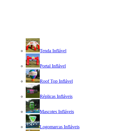
Tenda Inflável
Portal Inflável
Roof Top Inflável
Réplicas Infláveis
Mascotes Infláveis
Logomarcas Infláveis