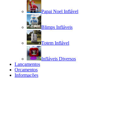
Papai Noel Inflável
Blimps Infláveis
Totem Inflável
Infláveis Diversos
Lançamentos
Orçamentos
Informações