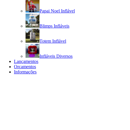
Papai Noel Inflável
Blimps Infláveis
Totem Inflável
Infláveis Diversos
Lançamentos
Orçamentos
Informações