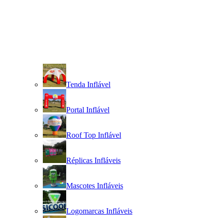
Tenda Inflável
Portal Inflável
Roof Top Inflável
Réplicas Infláveis
Mascotes Infláveis
Logomarcas Infláveis