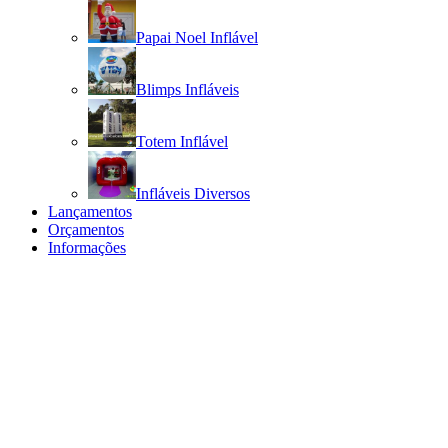
Papai Noel Inflável
Blimps Infláveis
Totem Inflável
Infláveis Diversos
Lançamentos
Orçamentos
Informações