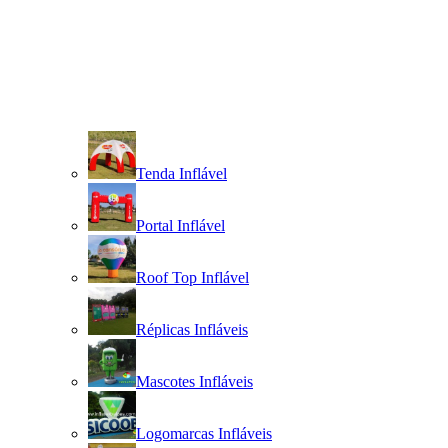
Tenda Inflável
Portal Inflável
Roof Top Inflável
Réplicas Infláveis
Mascotes Infláveis
Logomarcas Infláveis