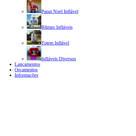
Papai Noel Inflável
Blimps Infláveis
Totem Inflável
Infláveis Diversos
Lançamentos
Orçamentos
Informações