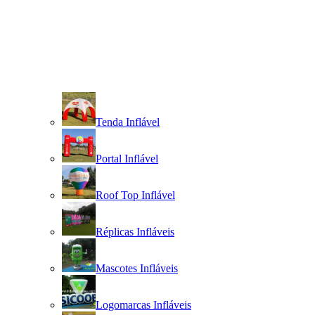
Tenda Inflável
Portal Inflável
Roof Top Inflável
Réplicas Infláveis
Mascotes Infláveis
Logomarcas Infláveis