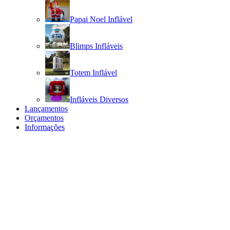
Papai Noel Inflável
Blimps Infláveis
Totem Inflável
Infláveis Diversos
Lançamentos
Orçamentos
Informações