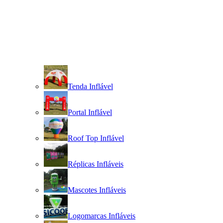
Tenda Inflável
Portal Inflável
Roof Top Inflável
Réplicas Infláveis
Mascotes Infláveis
Logomarcas Infláveis