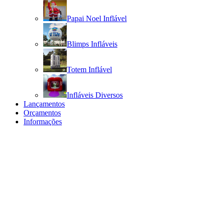
Papai Noel Inflável
Blimps Infláveis
Totem Inflável
Infláveis Diversos
Lançamentos
Orçamentos
Informações