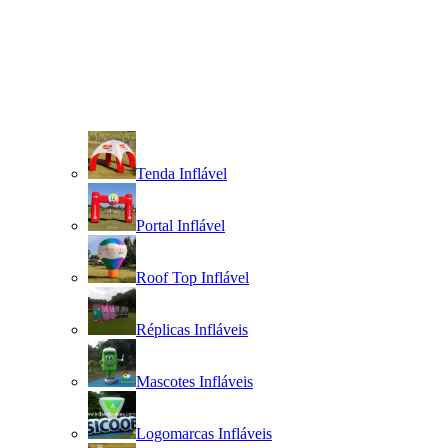
Tenda Inflável
Portal Inflável
Roof Top Inflável
Réplicas Infláveis
Mascotes Infláveis
Logomarcas Infláveis