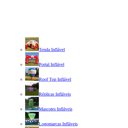
Tenda Inflável
Portal Inflável
Roof Top Inflável
Réplicas Infláveis
Mascotes Infláveis
Logomarcas Infláveis