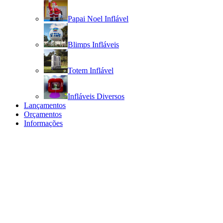
Papai Noel Inflável
Blimps Infláveis
Totem Inflável
Infláveis Diversos
Lançamentos
Orçamentos
Informações