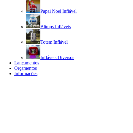
Papai Noel Inflável
Blimps Infláveis
Totem Inflável
Infláveis Diversos
Lançamentos
Orçamentos
Informações