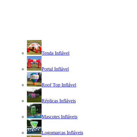
Tenda Inflável
Portal Inflável
Roof Top Inflável
Réplicas Infláveis
Mascotes Infláveis
Logomarcas Infláveis