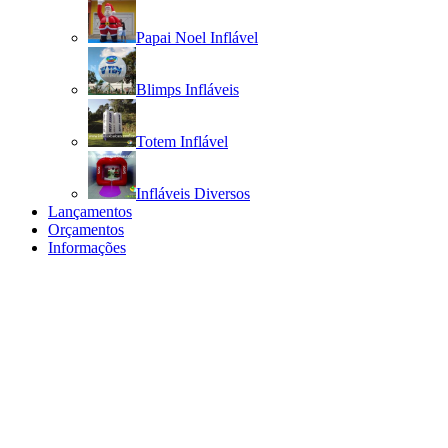
Papai Noel Inflável
Blimps Infláveis
Totem Inflável
Infláveis Diversos
Lançamentos
Orçamentos
Informações