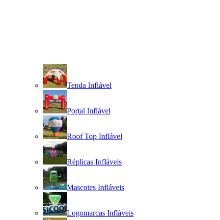
Tenda Inflável
Portal Inflável
Roof Top Inflável
Réplicas Infláveis
Mascotes Infláveis
Logomarcas Infláveis